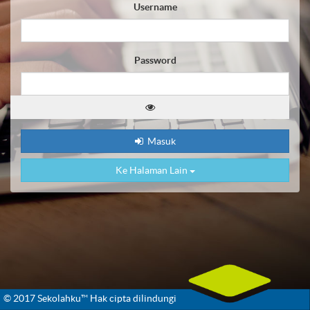
Username
Password
Masuk
Ke Halaman Lain
© 2017 Sekolahku™ Hak cipta dilindungi